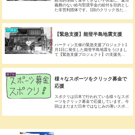
経済的理由で進学できない子供達に、返済
義務のない給与型奨学金の給付を目的とし
た非営利団体です。1回のクリック当た
り、10円の募金を提携企業より頂きます。
1円募金
【緊急支援】能登半島地震支援
ハーティン主催の緊急支援プロジェクト1
月1日に発生した能登半島地震をうけまし
て【緊急支援プロジェクト】の支援先
を"トルコ・シリア地震" から "能登半島
地震" へと変更されました。2024.1.1～継
続中【緊急支援】能登半島地震支援Twee...
終了分
様々なスポーツをクリック募金で
応援
スポクリは日本で行われている様々なスポ
ーツをクリック募金で応援しています。今
回はまだまだ日本ではなじみの薄いスポー
ツ、カバディ、オーストラリアンフットボ
ール、コーフボール、アンプティサッカー
の支援を行います。