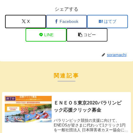
シェアする
X
Facebook
はてブ
LINE
コピー
soramachi
関連記事
終了分
ＥＮＥＯＳ東京2020パラリンピ
ック応援クリック募金
パラリンピック競技の支援に向けて、
ENEOSが皆さまに代わって1クリック1円
を一般社団法人 日本障害者カヌー協会に寄