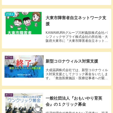
付いたします。
1円募金
大東市障害者自立ネットワーク支
援
KAWAMURAグループ川村義肢株式会社パ
シフィックサプライ株式会社の所在地・大
阪府大東市に『大東市障害者自立ネットワ
ーク』があります。毎年、障害者アート展
を開催したり、福゜ぷく（pukupuku）
Cafeをオープンする等、障害者の自立と
社...
終了分
新型コロナウィルス対策支援
大成温調株式会社では、新型コロナウィル
ス対策支援としてクリック募金をいたしま
す。「救急医療施設・医療従事者への緊急
支援」に生かされます。
終了分
一般社団法人『おもいやり育英
会』の１クリック募金