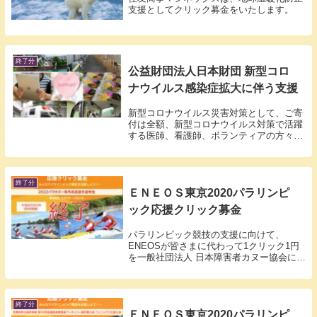
支援としてクリック募金をいたします。
終了分
公益財団法人日本財団 新型コロ
ナウイルス感染症拡大に伴う支援
新型コロナウイルス災害対策として、ご寄
付は全額、新型コロナウイルス対策で活躍
する医師、看護師、ボランティアの方々の
活動支援などに活用し、最前線で働く皆様
を応援させていただきます。
終了分
ＥＮＥＯＳ東京2020パラリンピ
ック応援クリック募金
パラリンピック競技の支援に向けて、
ENEOSが皆さまに代わって1クリック1円
を一般社団法人 日本障害者カヌー協会に寄
付いたします。
終了分
ＥＮＥＯＳ東京2020パラリンピ