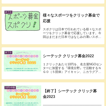
活動支援などに活用し、最前線で働く皆様
を応援させていただきます。
終了分
様々なスポーツをクリック募金で
応援
スポクリは日本で行われている様々なスポ
ーツをクリック募金で応援しています。今
回はまだまだ日本ではなじみの薄いスポー
ツ、カバディ、オーストラリアンフットボ
ール、コーフボール、アンプティサッカー
の支援を行います。
終了分
シーテック クリック募金2022
１クリックあたり10円を、名古屋NGOセン
ターに加盟する『環境分野』で活動するＮ
ＧＯ（５団体）アイキャン、ニカラグアの
会、CDIC、南遊の会、イカオ・アコ
10円×件数
【終了】シーテック クリック募
金2023
--------------------------------------------------------------