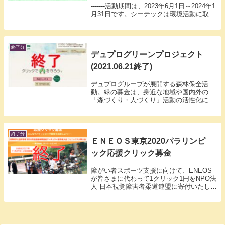
-------活動期間は、2023年6月1日～2024年1
月31日です。シーテックは環境活動に取り
組むNGO団体を応...
終了分
デュプログリーンプロジェクト
(2021.06.21終了)
デュプログループが展開する森林保全活
動。緑の募金は、身近な地域や国内外の
「森づくり・人づくり」活動の活性化に活
かされます。
終了分
ＥＮＥＯＳ東京2020パラリンピ
ック応援クリック募金
障がい者スポーツ支援に向けて、ENEOS
が皆さまに代わって1クリック1円をNPO法
人 日本視覚障害者柔道連盟に寄付いたしま
す。