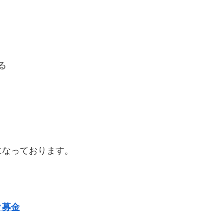
る
になっております。
ク募金