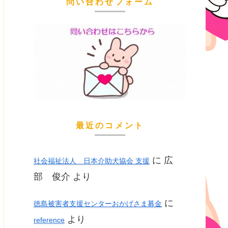
問い合わせフォーム
最近のコメント
に
広
社会福祉法人 日本介助犬協会 支援
部 俊介
より
に
徳島被害者支援センターおかげさま募金
より
reference