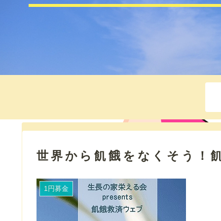
世界から飢餓をなくそう！
1円募金