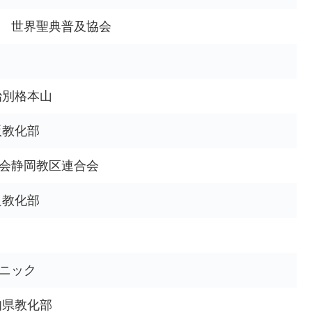
 世界聖典普及協会
治別格本山
阪教化部
会静岡教区連合会
良教化部
ニック
知県教化部